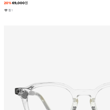
20
%
69,000
원
찜
1