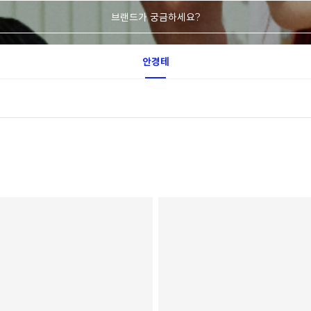
브랜드가 궁금하세요?
안경테