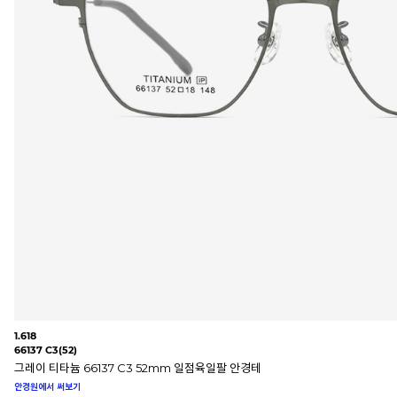
1.618
66137 C3(52)
그레이 티타늄 66137 C3 52mm 일점육일팔 안경테
안경원에서 써보기