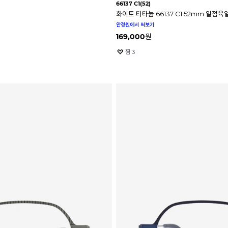
66137 C1(52)
화이트 티타늄 66137 C1 52mm 일점
안경원에서 써보기
169,000
원
찜
3