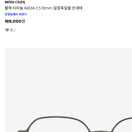
66136 C5(51)
블랙 티타늄 66136 C5 51mm 일점육일팔 안경테
안경원에서 써보기
169,000
원
찜
2