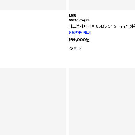
1.618
66136 C4(51)
매트블랙 티타늄 66136 C4 51mm 일
안경원에서 써보기
169,000
원
찜
12