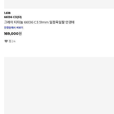
1.618
66136 C3(51)
그레이 티타늄 66136 C3 51mm 일점육일팔 안경테
안경원에서 써보기
169,000
원
찜
24