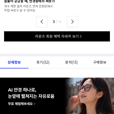
안경 렌즈 맞춤까지 한 번에
내
가까운 안경원으로 배송받아
6
렌즈 맞춤부터 피팅까지 편하게!
언
4
I
4
라운즈 회원 혜택 자세히 보기
상세정보
후기(
32
)
문의(
13
)
구매정보