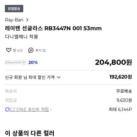
Ray-Ban
레이밴 선글라스 RB3447N 001 53mm
다니엘헤니 착용
찜
413
후기
32
204,800
원
256,000
원
20%
192,620
원
신규 회원
님 최대 할인 가격
배송비
무료배송
적립금
9,630원
CJ ONE 포인트 적립
최대 6,144P
이 상품의 다른 컬러