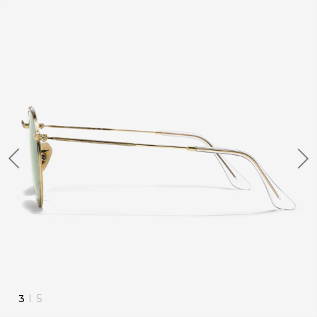
4
I
5