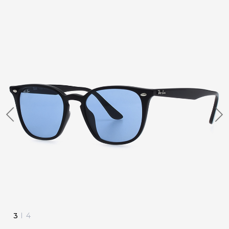
4
I
4