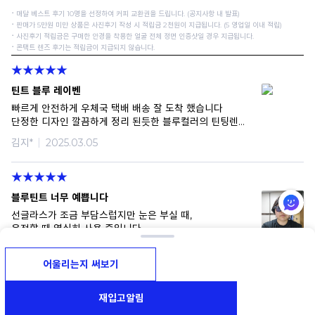
⠂매달 베스트 후기 10명을 선정하여 커피 교환권을 드립니다. (공지사항 내 발표)
⠂판매가 5만원 미만 상품은 사진후기 작성 시 적립금 2천원이 지급됩니다. (5 영업일 이내 적립)
⠂사진후기 적립금은 구매한 안경을 착용한 얼굴 전체 정면 인증샷일 경우 지급됩니다.
⠂콘택트 렌즈 후기는 적립금이 지급되지 않습니다.
틴트 블루 레이벤
빠르게 안전하게 우체국 택배 배송 잘 도착 했습니다
단정한 디자인 깔끔하게 정리 된듯한 블루컬러의 틴팅렌즈
가 잘 매칭되어 마음에 드는 선글라스 같습니다
김지*
2025.03.05
잘 사용하겠습니다 감사드립니다 수고하세요
블루틴트 너무 예쁩니다
선글라스가 조금 부담스럽지만 눈은 부실 때,
운전할 때 열심히 사용 중입니다.
블루틴트 이쁘고 웃을때 볼에 덜 닿아서 좋아요.
정수*
2024.04.08
어울리는지 써보기
재입고알림
편하고 예뻐요