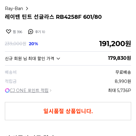
Ray-Ban
레이밴 틴트 선글라스 RB4258F 601/80
찜
396
후기
10
191,200
원
239,000
원
20%
179,830
원
신규 회원
님 최대 할인 가격
배송비
무료배송
적립금
8,990원
CJ ONE 포인트 적립
최대 5,736P
일시품절 상품입니다.