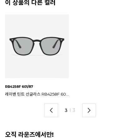
이 상품의 다른 컬러
RB4258F 601/71
RB4258F 6166/13
RB
[파우치증정] 레이밴 선글라스 RB4258F 601/71 RB4258-F
레이밴 선글라스 RB4258F 6166/13 RB4258-F
레
1
I
3
오직 라운즈에서만!