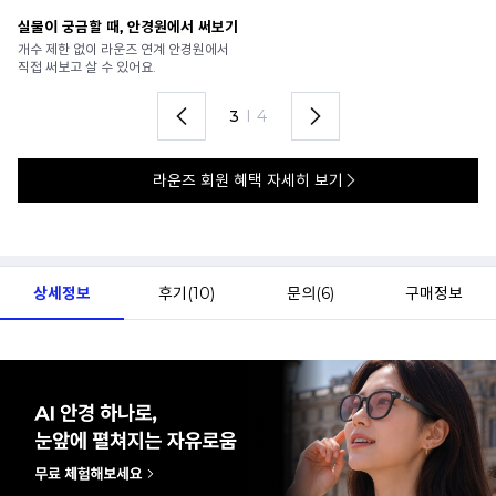
안경 렌즈 맞춤까지 한 번에
내
가까운 안경원으로 배송받아
6
렌즈 맞춤부터 피팅까지 편하게!
언
4
I
4
라운즈 회원 혜택 자세히 보기
상세정보
후기(
10
)
문의(
6
)
구매정보