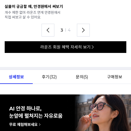
안경 렌즈 맞춤까지 한 번에
내
가까운 안경원으로 배송받아
6
렌즈 맞춤부터 피팅까지 편하게!
언
4
I
4
라운즈 회원 혜택 자세히 보기
상세정보
후기(
32
)
문의(
5
)
구매정보