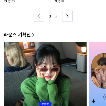
찜
394
찜
483
1
I
3
라운즈 기획전