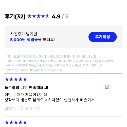
후기(32)
4.9
5
사진후기 남기면
후기작성
5,000원 적립금
을 드려요!
⠂매달 베스트 후기 10명을 선정하여 커피 교환권을 드립니다. (공지사항 내 발표)
⠂판매가 5만원 미만 상품은 사진후기 작성 시 적립금 2천원이 지급됩니다. (5 영업일 이내 적립)
⠂사진후기 적립금은 구매한 안경을 착용한 얼굴 전체 정면 인증샷일 경우 지급됩니다.
⠂콘택트 렌즈 후기는 적립금이 지급되지 않습니다.
도수클립 너무 만족해요..!!
이번 구매가 처음이었는데
생각보다 배송도 빨리오고,하자없이 안전하게 배송되서
너무너무 만족하고 감사드려요!
고혜*
2024.10.27
나중에 또 구매하게 된다면 꼭 라운즈에서 구매할게요!
필요한거 였는데 덕분에 잘 쓸수있게 되었네요.
감사합니다.