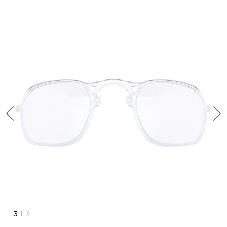
1
I
3