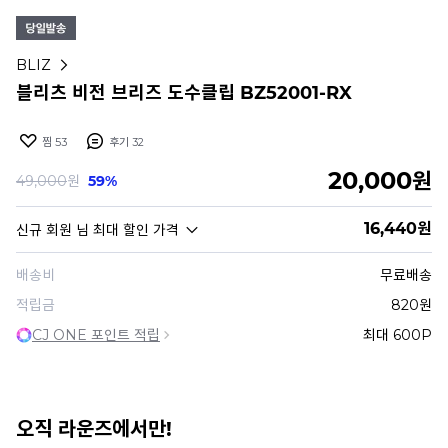
BLIZ
블리츠 비전 브리즈 도수클립 BZ52001-RX
찜
53
후기
32
20,000
원
49,000
원
59%
16,440
원
신규 회원
님 최대 할인 가격
배송비
무료배송
적립금
820원
CJ ONE 포인트 적립
최대 600P
오직 라운즈에서만!