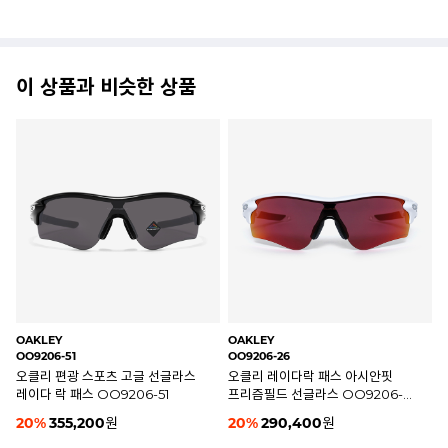
이 상품과 비슷한 상품
OAKLEY
OAKLEY
OA
OO9406A-04
OO9206-41
OO
오클리 수트로 스포츠 고글
오클리 레이다 락 패스 선글라스
오
선글라스 OO9406A-04
아시안핏 프리즘 OO9206-41
변
20
%
229,600
원
20
%
290,400
원
2