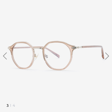
3
I
4