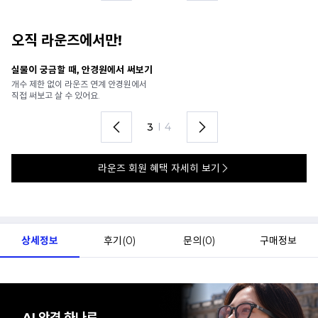
오직 라운즈에서만!
실물이 궁금할 때, 안경원에서 써보기
안
개수 제한 없이 라운즈 연계 안경원에서
가
직접 써보고 살 수 있어요.
렌
3
I
4
라운즈 회원 혜택 자세히 보기
상세정보
후기(
0
)
문의(
0
)
구매정보