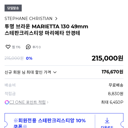
STEPHANE CHRISTIAN
투명 브라운 MARIETTA 130 49mm
스테판크리스티앙 마리에타 안경테
찜
176
후기
0
215,000
원
215,000
원
0%
176,670
원
신규 회원
님 최대 할인 가격
배송비
무료배송
적립금
8,830원
CJ ONE 포인트 적립
최대 6,450P
※회원전용 스테판크리스티앙 10%
쿠폰※
다운로드