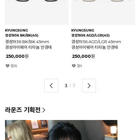
KYUNGSUNG
KYUNGSUNG
ST
경성1936 BK/BK(45)
경성1936 AGD/LGR(45)
MA
경성1936 BK/BK 45mm
경성1936 AGD/LGR 45mm
블랙
경성아이웨어 티타늄 안경테
경성아이웨어 티타늄 안경테
스
안
250,000
원
250,000
원
2
찜
18
찜
9
3
I
3
라운즈 기획전