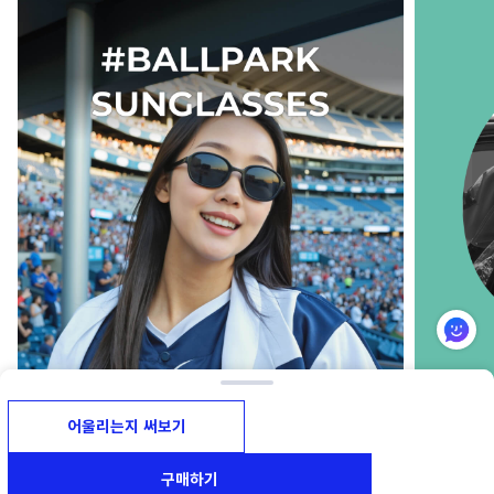
야구장 응원룩 완성하는 선글라스
41. 여
어울리는지 써보기
1
I
3
구매하기