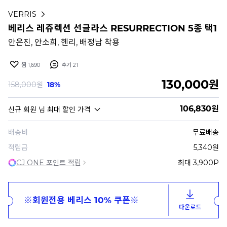
VERRIS
베리스 레쥬렉션 선글라스 RESURRECTION 5종 택1
안은진, 안소희, 헨리, 배정남 착용
찜
1,690
후기
21
130,000
원
158,000
원
18%
106,830
원
신규 회원
님 최대 할인 가격
배송비
무료배송
적립금
5,340원
CJ ONE 포인트 적립
최대 3,900P
※회원전용 베리스 10% 쿠폰※
다운로드