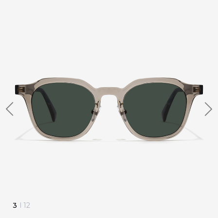
4
I
12