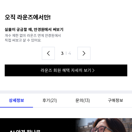
오직 라운즈에서만!
안경 렌즈 맞춤까지 한 번에
내
가까운 안경원으로 배송받아
6
렌즈 맞춤부터 피팅까지 편하게!
언
4
I
4
라운즈 회원 혜택 자세히 보기
상세정보
후기(
21
)
문의(
13
)
구매정보