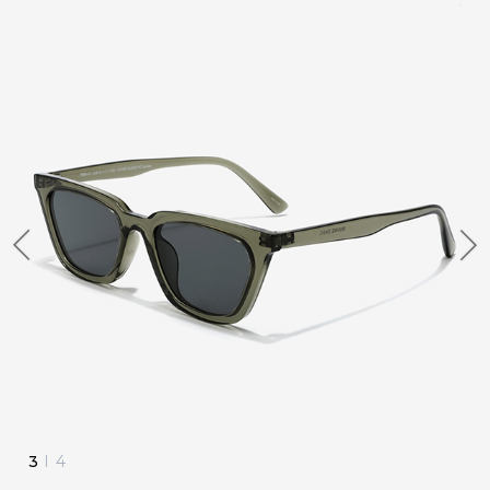
4
I
4