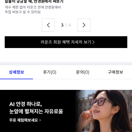
안경 렌즈 맞춤까지 한 번에
내
가까운 안경원으로 배송받아
6
렌즈 맞춤부터 피팅까지 편하게!
언
4
I
4
라운즈 회원 혜택 자세히 보기
상세정보
후기(
0
)
문의(
0
)
구매정보