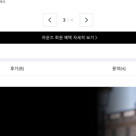
3
I
4
라운즈 회원 혜택 자세히 보기
후기(
8
)
문의(
4
)