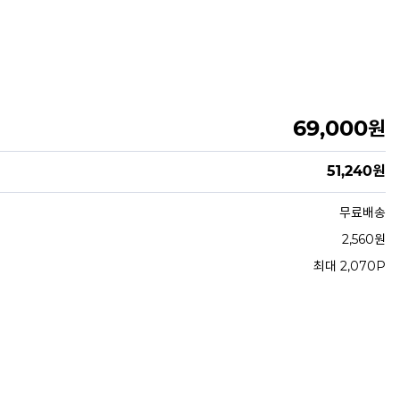
69,000
원
51,240
원
무료배송
2,560원
최대 2,070P
안