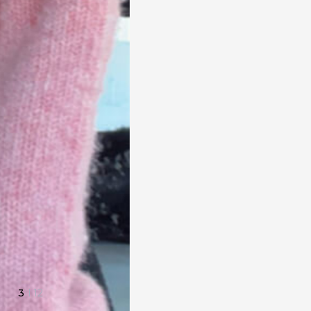
3
I
12