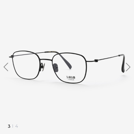
4
I
4