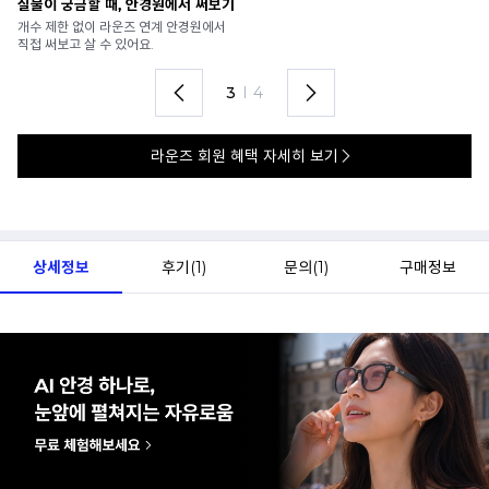
안경 렌즈 맞춤까지 한 번에
내
가까운 안경원으로 배송받아
6
렌즈 맞춤부터 피팅까지 편하게!
언
4
I
4
라운즈 회원 혜택 자세히 보기
상세정보
후기(
1
)
문의(
1
)
구매정보