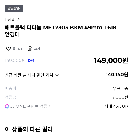
1.618
매트블랙 티타늄 MET2303 BKM 49mm 1.618
안경테
찜
148
후기
1
149,000
원
149,000
원
0%
140,140
원
신규 회원
님 최대 할인 가격
배송비
무료배송
적립금
7,000원
CJ ONE 포인트 적립
최대 4,470P
이 상품의 다른 컬러