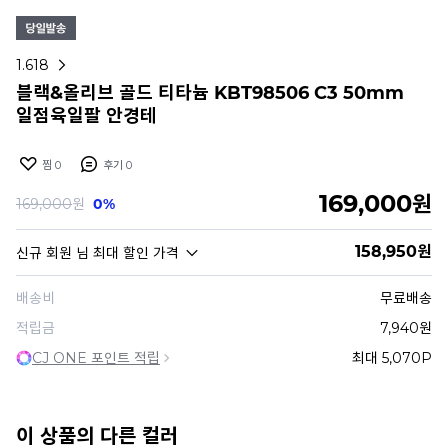
1.618
블랙&올리브 골드 티타늄 KBT98506 C3 50mm
일점육일팔 안경테
찜
0
후기
0
169,000
원
169,000
원
0%
158,950
원
신규 회원
님 최대 할인 가격
배송비
무료배송
적립금
7,940원
CJ ONE 포인트 적립
최대 5,070P
이 상품의 다른 컬러