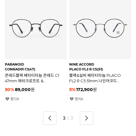
PARANOID
NINE ACCORD
RA
CONRAD01 C1(47)
PLACO FL2 R C5(51)
RB
콘래드블랙 베타티타늄 콘래드 C1
블랙&실버 베타티타늄 PLACO
블
47mm 애쉬크로프트 &
FL2 R C5 51mm 나인어코드
레
파라노이드 안경테
플라코 안경테
50
%
89,000
원
5
%
172,900
원
2
찜
728
찜
766
3
I
3