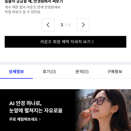
실물이 궁금할 때, 안경원에서 써보기
안
개수 제한 없이 라운즈 연계 안경원에서
가
직접 써보고 살 수 있어요.
렌
3
I
4
라운즈 회원 혜택 자세히 보기
상세정보
후기(
0
)
문의(
0
)
구매정보