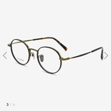
3
I
4