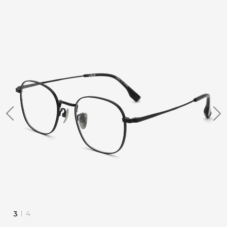
3
I
4