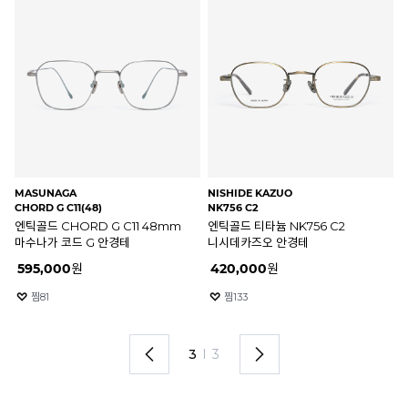
MASUNAGA
NISHIDE KAZUO
NI
CHORD G C11(48)
NK756 C2
NK
엔틱골드 CHORD G C11 48mm
엔틱골드 티타늄 NK756 C2
실
마수나가 코드 G 안경테
니시데카즈오 안경테
니
595,000
원
420,000
원
4
찜
81
찜
133
3
I
3