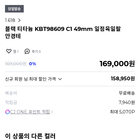
1.618
블랙 티타늄 KBT98609 C1 49mm 일점육일팔
안경테
찜
1
후기
0
169,000
원
169,000
원
0%
158,950
원
신규 회원
님 최대 할인 가격
배송비
무료배송
적립금
7,940원
CJ ONE 포인트 적립
최대 5,070P
이 상품의 다른 컬러