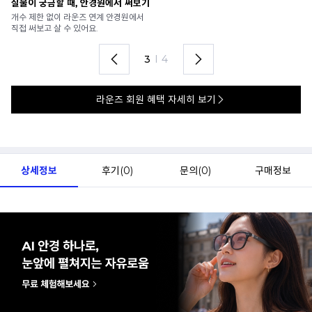
실물이 궁금할 때, 안경원에서 써보기
안
개수 제한 없이 라운즈 연계 안경원에서
가
직접 써보고 살 수 있어요.
렌
3
I
4
라운즈 회원 혜택 자세히 보기
상세정보
후기(
0
)
문의(
0
)
구매정보